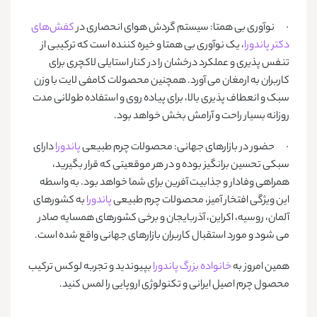
· نوآوری بی‌ همتا: سیستم گردش هوای انحصاری در
کفش‌های
دکتر پاندورا
، یک نوآوری بی همتا و خیره کننده است که ترکیبی از
تنفس پذیری و عملکرد درخشان را در کنار استایلی لاکچری برای
کاربران به ارمغان می آورد. همچنین محصولات کامفی لایت با وزن
سبک و انعطاف پذیری بالا، برای پیاده روی و استفاده طولانی مدت
روزانه بسیار راحت و آرامش بخش خواهد بود.
· حضور در بازارهای جهانی: محصولات چرم طبیعی
پاندورا
دارای
سبکی تحسین ‌برانگیز بوده و در هر موقعیتی که قرار بگیرید،
همراهی وفادار و جذابیت آفرین برای شما خواهد بود. به واسطه
این ویژگی افتخار آمیز، محصولات چرم طبیعی
پاندورا
به کشورهای
آلمان، روسیه، اکراین، آذربایجان و برخی کشورهای همسایه صادر
می شود و مورد استقبال کاربران بازارهای جهانی واقع شده است.
همین امروز به
خانواده بزرگ پاندورا
بپیوندید و تجربه لوکس ترکیب
محصول چرم اصیل ایرانی و تکنولوژی اروپایی را لمس کنید.