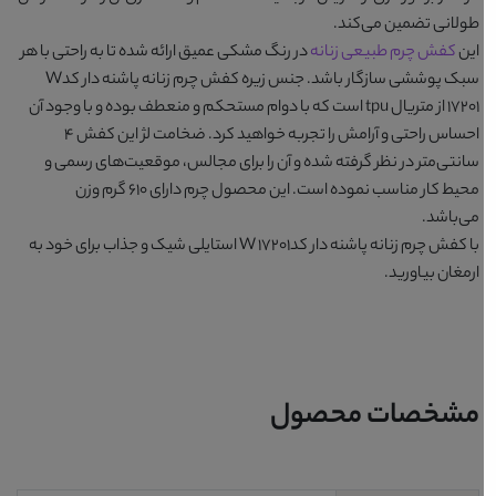
طولانی تضمین می‌کند.
این
کفش چرم طبیعی زنانه
در رنگ
مشکی
عمیق ارائه شده تا به راحتی با هر
سبک پوششی سازگار باشد. جنس زیره
کفش چرم زنانه پاشنه دار کدW
17201
از متریال tpu است که با دوام مستحکم و منعطف بوده و با وجود آن
احساس راحتی و آرامش را تجربه خواهید کرد. ضخامت لژ این کفش ۴
سانتی‌متر در نظر گرفته شده و آن را برای مجالس، موقعیت‌های رسمی و
محیط کار مناسب نموده است. این محصول چرم دارای ۶۱۰ گرم وزن
می‌باشد.
با
کفش چرم زنانه پاشنه دار کدW 17201
استایلی شیک و جذاب برای خود به
ارمغان بیاورید.
مشخصات محصول