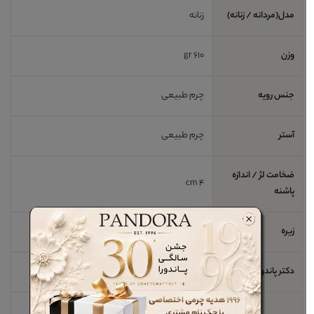
مدل(مردانه / زنانه)
زنانه
وزن
610 gr
جنس رویه
چرم طبیعی
آستر
چرم طبیعی
ضخامت لژ / اندازه
4 cm
پاشنه
زیره
tpu
دکتر پاندورا
خیر
کفش چرم زنانه پاشنه دار کدW 17201