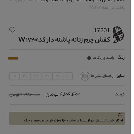
خانه
|
کفش چرم زنانه
|
کفش چرم کلاسیک زنانه
|
کفش چرم زنانه
پاشنه دار کدW 17201
17201
کفش چرم زنانه پاشنه دار کدW 17201
رنگ
راهنمای رنگ ها
سایز
راهنمای سایز ها
36
37
38
39
40
41
4,106,400 تومان
قیمت
13,688,000 تومان
امکان خرید اقساطی در 4 قسط ماهیانه 1026600 تومان بدون سود و چک