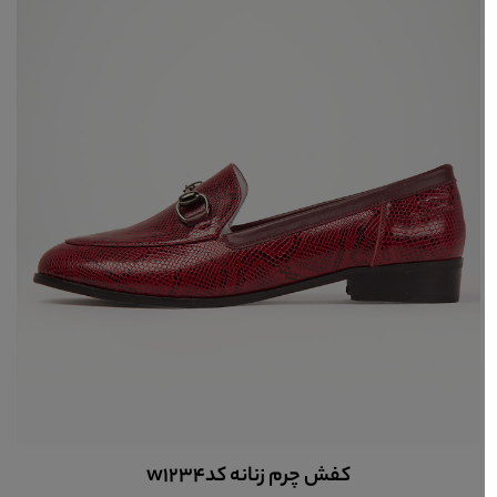
کفش چرم زنانه کلاسیک کد 252