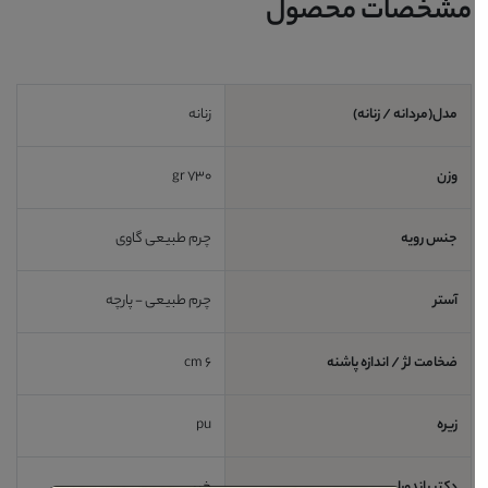
مشخصات محصول
مدل(مردانه / زنانه)
زنانه
وزن
730 gr
جنس رویه
چرم طبیعی گاوی
آستر
چرم طبیعی - پارچه
ضخامت لژ / اندازه پاشنه
6 cm
زیره
pu
دکتر پاندورا
خیر