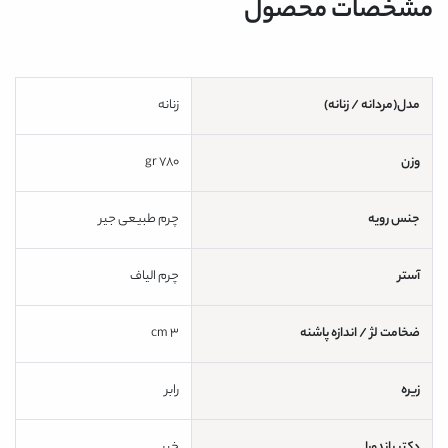
مشخصات محصول
مدل(مردانه / زنانه)
زنانه
وزن
780 gr
جنس رویه
چرم طبیعی جیر
آستر
چرم الیاف
ضخامت لژ / اندازه پاشنه
3 cm
زیره
رابر