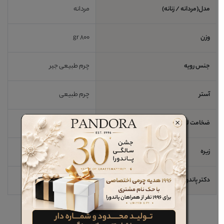
مدل(مردانه / زنانه)
مردانه
وزن
800 gr
جنس رویه
چرم طبیعی جیر
آستر
چرم طبیعی
ضخامت لژ / اندازه پاشنه
5 cm
زیره
PU
دکتر پاندورا
خیر