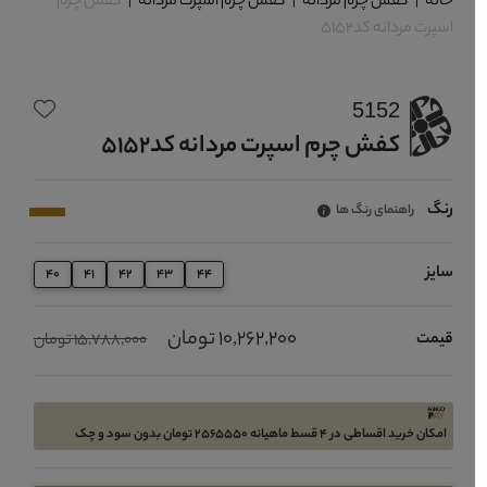
خانه
|
کفش چرم مردانه
|
کفش چرم اسپرت مردانه
|
کفش چرم
اسپرت مردانه کد5152
5152
کفش چرم اسپرت مردانه کد5152
رنگ
راهنمای رنگ ها
سایز
40
41
42
43
44
10,262,200 تومان
قیمت
15,788,000 تومان
امکان خرید اقساطی در 4 قسط ماهیانه 2565550 تومان بدون سود و چک