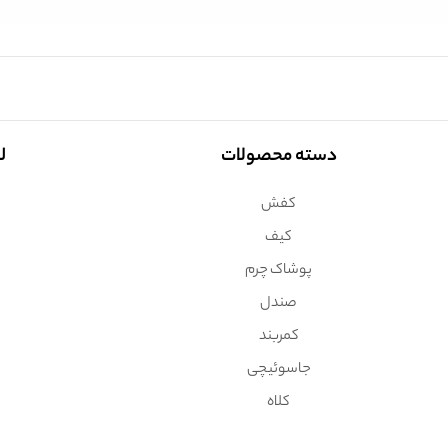
دسته محصولات
ل
کفش
کیف
پوشاک چرم
صندل
کمربند
جاسوئیچی
کلاه