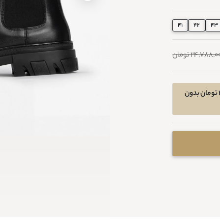
41
42
43
24,788, تومان
امکان خرید اقساطی در 4 قسط ماهیانه 4028050 تومان بدون