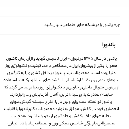
چرم پاندورا را در شبکه های اجتماعی دنبال کنید
پاندورا
پاندورا در سال 1375 در تهران - ایران تاسیس گردید و از آن زمان تاکنون
همواره یکی از پیشروان ایران در همگامی با مد، کیفیت و تکنولوژی روز
دنیا بوده است. محصولات برند پاندورا در داخل کشور و با به کارگیری
نیروهای بومی زیر نظر کارشناسانی از کشورهای ایتالیا و ترکیه، با استفاده
از بهترین متریال داخلی و خارجی و با تکنولوژی روز دنیا تولید می گردد که
سابقهء صادرات به روسیه، اکراین، آلمان، آذربایجان و... را نیز دارد.
پاندورا توانسته است برای اولین بار با اختراع سیستم گردش هوای
انحصاری خود در کفش، موفق به تولید محصولات دکترپاندورا با قابلیت
تخلیه هوای داخل کفش و جلوگیری از تعریق پا شود. همچنین
محصولاتی با ویژگی شاخص سبکی وزن و انعطاف زیاد با نام تجاری