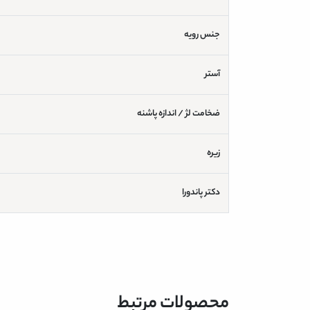
جنس رویه
آستر
ضخامت لژ / اندازه پاشنه
زیره
دکتر پاندورا
محصولات مرتبط