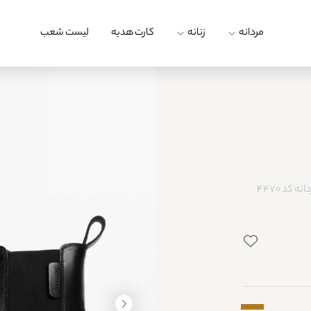
مردانه
زنانه
کارت هدیه
لیست شعب
ه کد 4470