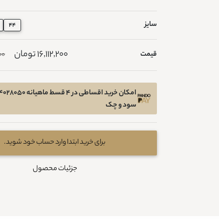
سایز
44
16,112,200 تومان
قیمت
000
سود و چک
برای خرید ابتدا وارد حساب خود شوید.
جزئیات محصول