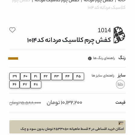
خانه
|
کفش چرم مردانه
|
کفش چرم کلاسیک مردانه
|
کفش چرم
کلاسیک مردانه کد1014
1014
کفش چرم کلاسیک مردانه کد1014
رنگ
راهنمای رنگ ها
سایز
راهنمای سایز ها
39
40
41
42
43
44
45
46
47
48
10,132,200 تومان
قیمت
15,588,000 تومان
امکان خرید اقساطی در 4 قسط ماهیانه 2533050 تومان بدون سود و چک