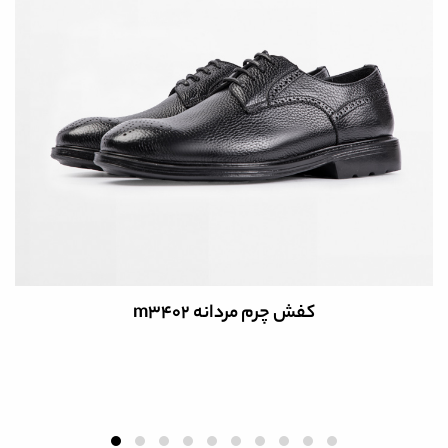
کفش چرم مردانه m3402