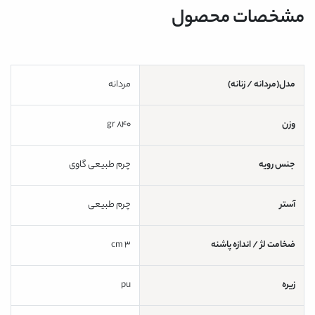
مشخصات محصول
مدل(مردانه / زنانه)
مردانه
وزن
840 gr
جنس رویه
چرم طبیعی گاوی
آستر
چرم طبیعی
ضخامت لژ / اندازه پاشنه
3 cm
زیره
pu