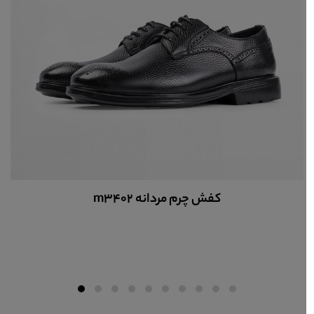
کفش چرم مردانه m3402