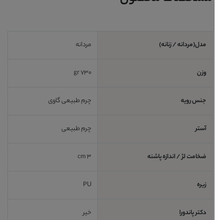
مدل(مردانه / زنانه)
مردانه
وزن
730 gr
جنس رویه
چرم طبیعی گاوی
آستر
چرم طبیعی
ضخامت لژ / اندازه پاشنه
3 cm
زیره
PU
دکتر پاندورا
خیر