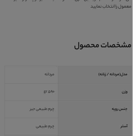
معمول را انتخاب نمایید
مشخصات محصول
مدل(مردانه / زنانه)
مردانه
وزن
590 gr
جنس رویه
چرم طبیعی جیر
آستر
چرم طبیعی