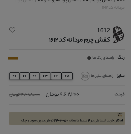
خانه
|
کفش چرم مردانه
|
کفش چرم اسپرت مردانه
|
کفش چرم
مردانه کد 1612
1612
کفش چرم مردانه کد 1612
رنگ
راهنمای رنگ ها
سایز
راهنمای سایز ها
40
41
42
43
44
45
9,612,200 تومان
قیمت
14,788,000 تومان
امکان خرید اقساطی در 4 قسط ماهیانه 2403050 تومان بدون سود و چک