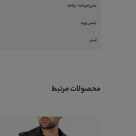
مدل(مردانه / زنانه)
جنس رویه
آستر
محصولات مرتبط