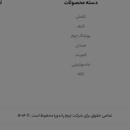
دسته محصولات
ل
کفش
کیف
پوشاک چرم
صندل
کمربند
جاسوئیچی
کلاه
تمامی حقوق برای شرکت چرم پاندورا محفوظ است. © 1404