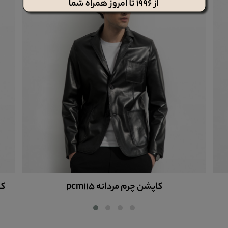
کاپشن چرم مردانه pcm115
کا