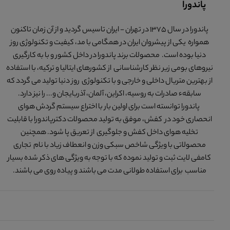
پاندورا
پاندورا در سال 1375 در تهران - ایران تاسیس گردید و از آن زمان تاکنون
همواره یکی از پیشروان ایران در همگامی با مد، کیفیت و تکنولوژی روز
دنیا بوده است. محصولات برند پاندورا در داخل کشور و با به کارگیری
نیروهای بومی زیر نظر کارشناسانی از کشورهای ایتالیا و ترکیه، با استفاده
از بهترین متریال داخلی و خارجی و با تکنولوژی روز دنیا تولید می گردد که
سابقهء صادرات به روسیه، اکراین، آلمان، آذربایجان و... را نیز دارد.
پاندورا توانسته است برای اولین بار با اختراع سیستم گردش هوای
انحصاری خود در کفش، موفق به تولید محصولات دکترپاندورا با قابلیت
تخلیه هوای داخل کفش و جلوگیری از تعریق پا شود. همچنین
محصولاتی با ویژگی شاخص سبکی وزن و انعطاف زیاد با نام تجاری
کامفی لایت ثبت و تولید نموده که با توجه به ویژگی های ذکر شده بسیار
مناسب برای استفاده طولانی مدت می باشند و پیاده روی می باشند.