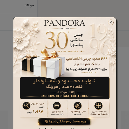
مردانه
چرم طبیعی
خز