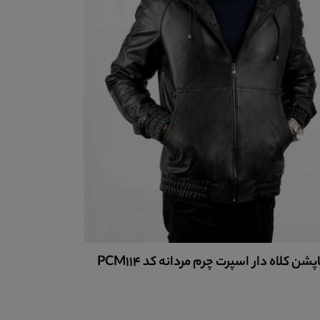
کاپشن چرم
پشن کلاه دار اسپرت چرم مردانه کد PCM114