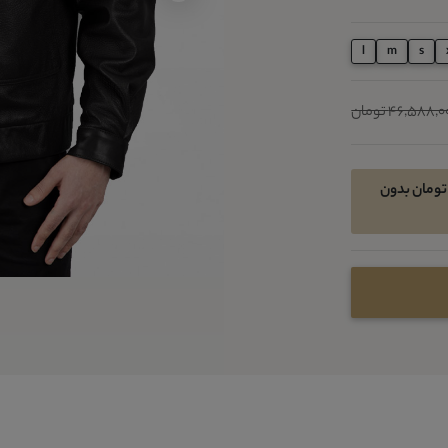
l
m
s
46,588, تومان
مکان خرید اقساطی در 4 قسط ماهیانه 6988200 تومان بدون