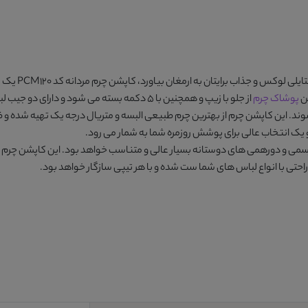
لی لوکس و جذاب برایتان به ارمغان بیاورد،
کاپشن چرم مردانه کد PCM120
یک گ
ین
پوشاک چرم
از جلو با زیپ و همچنین با 5 دکمه بسته می شود و 
د. این کاپشن چرم از بهترین چرم طبیعی البسه و متریال درجه یک تهیه شده و ظاه
ک انتخاب عالی برای پوشش روزمره شما به شمار می رود.
می های دوستانه بسیار عالی و متناسب خواهد بود. این کاپشن چرم در سایزهای S،M،L،XL، XXL، XXXL ا
تی با انواع لباس های شما ست شده و با هر تیپی سازگار خواهد بود.