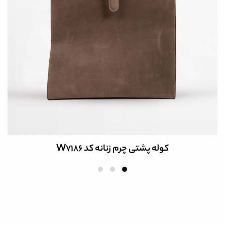
کت چرم مردانه کد PCM154