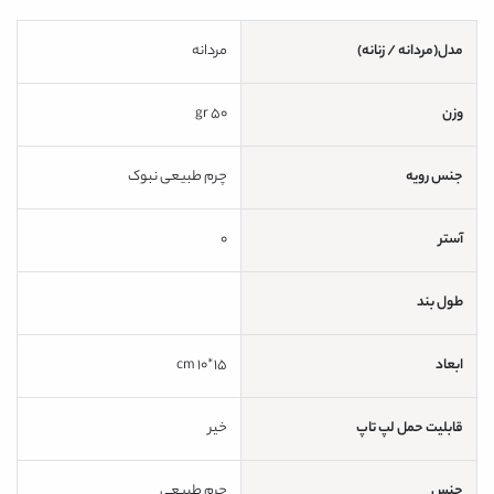
مدل(مردانه / زنانه)
مردانه
وزن
50 gr
جنس رویه
چرم طبیعی نبوک
آستر
0
طول بند
ابعاد
15*10 cm
قابلیت حمل لپ تاپ
خیر
جنس
چرم طبیعی