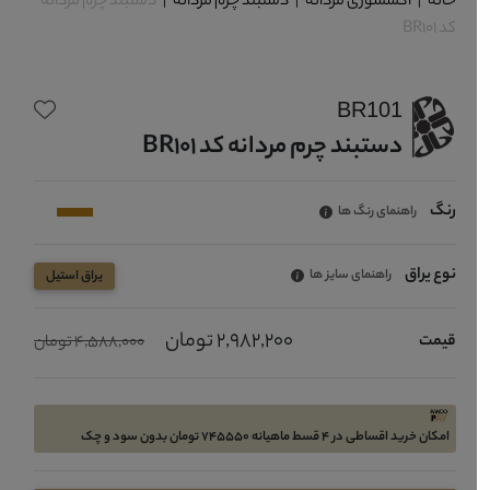
خانه
|
اکسسوری مردانه
|
دستبند چرم مردانه
|
دستبند چرم مردانه
کد BR101
BR101
دستبند چرم مردانه کد BR101
رنگ
راهنمای رنگ ها
نوع یراق
راهنمای سایز ها
یراق استیل
2,982,200 تومان
قیمت
4,588,000 تومان
امکان خرید اقساطی در 4 قسط ماهیانه 745550 تومان بدون سود و چک