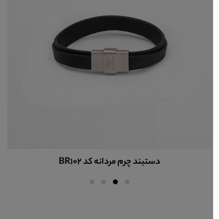
دستبند چرم مردانه کد BR102