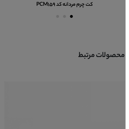
کت چرم مردانه کد PCM159
محصولات مرتبط