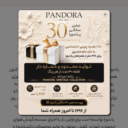
چرم پاندورا را در شبکه های اجتماعی دنبال کنید
پاندورا
پاندورا در سال 1375 در تهران - ایران تاسیس گردید و از آن زمان تاکنون
همواره یکی از پیشروان ایران در همگامی با مد، کیفیت و تکنولوژی
روز دنیا بوده است. محصولات برند پاندورا در داخل کشور و با به
کارگیری نیروهای بومی زیر نظر کارشناسانی از کشورهای ایتالیا و
ترکیه، با استفاده از بهترین متریال داخلی و خارجی و با تکنولوژی روز
دنیا تولید می گردد که سابقهء صادرات به روسیه، اکراین، آلمان،
آذربایجان و... را نیز دارد.
پاندورا توانسته است برای اولین بار با اختراع سیستم گردش هوای
انحصاری خود در کفش، موفق به تولید محصولات دکترپاندورا با