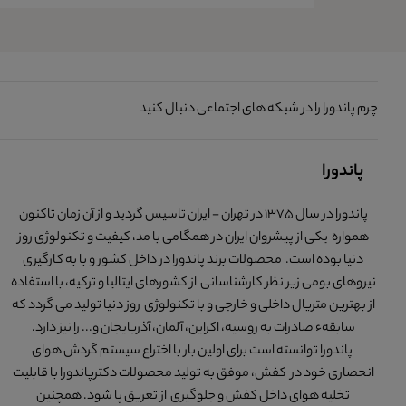
چرم پاندورا را در شبکه های اجتماعی دنبال کنید
پاندورا
پاندورا در سال 1375 در تهران - ایران تاسیس گردید و از آن زمان تاکنون
همواره یکی از پیشروان ایران در همگامی با مد، کیفیت و تکنولوژی روز
دنیا بوده است. محصولات برند پاندورا در داخل کشور و با به کارگیری
نیروهای بومی زیر نظر کارشناسانی از کشورهای ایتالیا و ترکیه، با استفاده
از بهترین متریال داخلی و خارجی و با تکنولوژی روز دنیا تولید می گردد که
سابقهء صادرات به روسیه، اکراین، آلمان، آذربایجان و... را نیز دارد.
پاندورا توانسته است برای اولین بار با اختراع سیستم گردش هوای
انحصاری خود در کفش، موفق به تولید محصولات دکترپاندورا با قابلیت
تخلیه هوای داخل کفش و جلوگیری از تعریق پا شود. همچنین