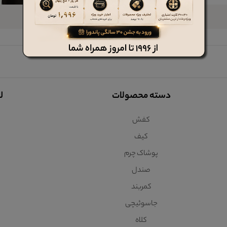
دسته محصولات
ل
کفش
کیف
پوشاک چرم
صندل
کمربند
جاسوئیچی
کلاه