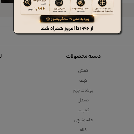
دسته محصولات
ل
کفش
کیف
پوشاک چرم
صندل
کمربند
جاسوئیچی
کلاه