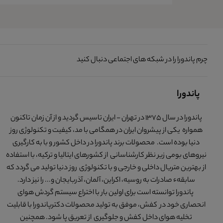
چرم پاندورا را در شبکه های اجتماعی دنبال کنید
پاندورا
پاندورا در سال 1375 در تهران - ایران تاسیس گردید و از آن زمان تاکنون
همواره یکی از پیشروان ایران در همگامی با مد، کیفیت و تکنولوژی روز
دنیا بوده است. محصولات برند پاندورا در داخل کشور و با به کارگیری
نیروهای بومی زیر نظر کارشناسانی از کشورهای ایتالیا و ترکیه، با استفاده
از بهترین متریال داخلی و خارجی و با تکنولوژی روز دنیا تولید می گردد که
سابقهء صادرات به روسیه، اکراین، آلمان، آذربایجان و... را نیز دارد.
پاندورا توانسته است برای اولین بار با اختراع سیستم گردش هوای
انحصاری خود در کفش، موفق به تولید محصولات دکترپاندورا با قابلیت
تخلیه هوای داخل کفش و جلوگیری از تعریق پا شود. همچنین