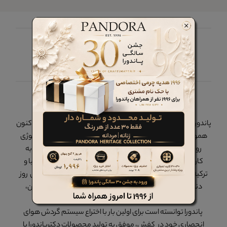
چرم پاندورا را در شبکه های اجتماعی دنبال کنید
پاندورا
پاندورا در سال 1375 در تهران - ایران تاسیس گردید و از آن زمان تاکنون
همواره یکی از پیشروان ایران در همگامی با مد، کیفیت و تکنولوژی
روز دنیا بوده است. محصولات برند پاندورا در داخل کشور و با به
کارگیری نیروهای بومی زیر نظر کارشناسانی از کشورهای ایتالیا و
ترکیه، با استفاده از بهترین متریال داخلی و خارجی و با تکنولوژی روز
دنیا تولید می گردد که سابقهء صادرات به روسیه، اکراین، آلمان،
آذربایجان و... را نیز دارد.
پاندورا توانسته است برای اولین بار با اختراع سیستم گردش هوای
انحصاری خود در کفش، موفق به تولید محصولات دکترپاندورا با