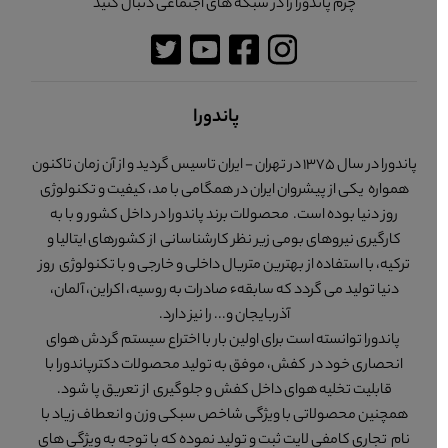
چرم پاندورا را در شبکه های اجتماعی دنبال کنید
پاندورا
پاندورا در سال 1375 در تهران - ایران تاسیس گردید و از آن زمان تاکنون
همواره یکی از پیشروان ایران در همگامی با مد، کیفیت و تکنولوژی
روز دنیا بوده است. محصولات برند پاندورا در داخل کشور و با به
کارگیری نیروهای بومی زیر نظر کارشناسانی از کشورهای ایتالیا و
ترکیه، با استفاده از بهترین متریال داخلی و خارجی و با تکنولوژی روز
دنیا تولید می گردد که سابقهء صادرات به روسیه، اکراین، آلمان،
آذربایجان و... را نیز دارد.
پاندورا توانسته است برای اولین بار با اختراع سیستم گردش هوای
انحصاری خود در کفش، موفق به تولید محصولات دکترپاندورا با
قابلیت تخلیه هوای داخل کفش و جلوگیری از تعریق پا شود.
همچنین محصولاتی با ویژگی شاخص سبکی وزن و انعطاف زیاد با
نام تجاری کامفی لایت ثبت و تولید نموده که با توجه به ویژگی های