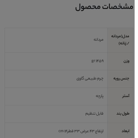
مشخصات محصول
مدل(مردانه
مردانه
/ زنانه)
وزن
1459 gr
جنس رویه
چرم طبیعی گاوی
آستر
پارچه
طول بند
قابل تنظیم
ابعاد
ارتفاع 43 عرض 33 قطر14 cm