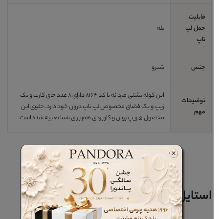
قابلیت
حمل لپ
بله
تاپ
جنس
شبرو
این کوله پشتی مردانه با کد 8163 دارای 8 عدد جای کارت و یک
توضیحات
زیپ و یک فضای مخصوص لپ تاپ درون خود دارد. جلوی این
مهم
محصول 5 زیپ روان و کاربردی هم برای شما تعبیه شده است.
استایل خود را کامل کنید