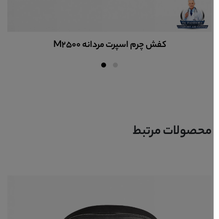
دستبند چرم مردانه کدBR106
محصولات مرتبط