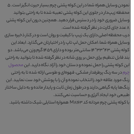
نمودن وسایل همراه شما در این کوله پشتی چرم بسیار حیرت انگیز است. ۵
محفظه زیپ‌دار در جلوی این کوله پشتی تعبیه شده تا به راحتی بتوانید
وسایل ضروری خود را در دسترس قرار دهید. همچنین درون این کوله پشتی
۸ عدد جای کارت در نظر گرفته شده است.
درب محفظه اصلی دارای یک زیپ با کیفیت و روان است و در کنار ذخیره سازی
وسایل همراه شما، امکان حمل لپ تاپ را در اختیارتان می‌گذارد. ابعاد این
کوله پشتی ۴۳*۳۳*۱۴ سانتی‌متر بوده و دارای ۱۴۵۹ گرم وزن می‌باشد. دو
بند قابل تنظیم برای حمل بر روی شانه در نظر گرفته شده تا بتوانید به راحتی
این کوله پشتی را حمل نموده و دستان خود را آزاد نگاه دارید. این
محصول
چرم
در سه رنگ پرطرفدار
مشکی، قهوه‌ای و طوسی
ارائه شده تا به راحتی
رنگ مورد علاقه خود را انتخاب نموده و آن را با پوشش خود ست نمایید. این
رنگ‌ها پایه گیاهی دارند و در طول زمان ثابت و پایدار مانده و به دلیل ساختار
طبیعی خود ایجاد آلرژی و حساسیت نمی‌کنند.
با
کوله پشتی چرم مردانه کد M8163
همواره استایلی شیک داشته باشید.