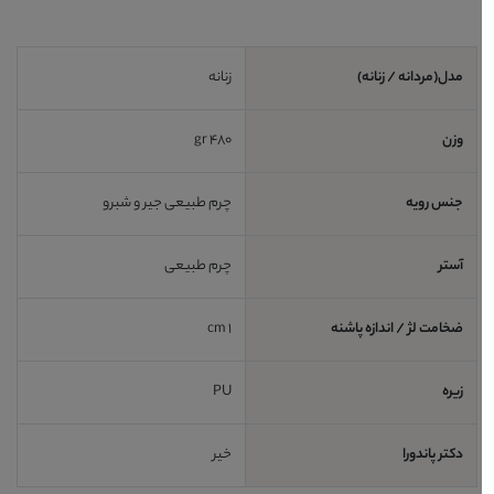
مدل(مردانه / زنانه)
زنانه
وزن
480 gr
جنس رویه
چرم طبیعی جیر و شبرو
آستر
چرم طبیعی
ضخامت لژ / اندازه پاشنه
1 cm
زیره
PU
دکتر پاندورا
خیر