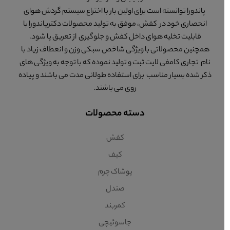
پاندورا توانسته است برای اولین بار با اختراع سیستم گردش هوای
انحصاری خود در کفش، موفق به تولید محصولات دکترپاندورا با
قابلیت تخلیه هوای داخل کفش و جلوگیری از تعریق پا شود.
همچنین محصولاتی با ویژگی شاخص سبکی وزن و انعطاف زیاد با
نام تجاری کامفی لایت ثبت و تولید نموده که با توجه به ویژگی های
ذکر شده بسیار مناسب برای استفاده طولانی مدت می باشند و پیاده
روی می باشند.
دسته محصولات
کفش
کیف
پوشاک چرم
صندل
کمربند
جاسوئیچی