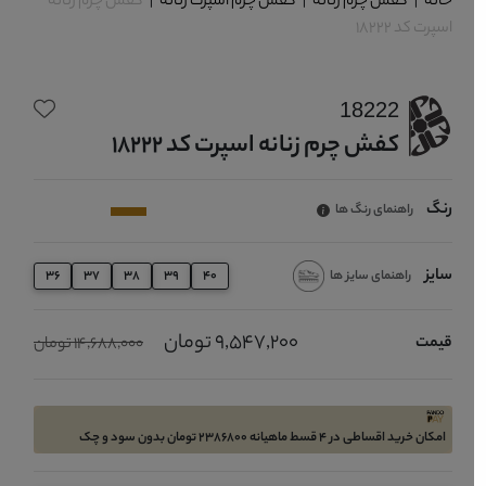
خانه
|
کفش چرم زنانه
|
کفش چرم اسپرت زنانه
|
کفش چرم زنانه
اسپرت کد 18222
18222
کفش چرم زنانه اسپرت کد 18222
رنگ
راهنمای رنگ ها
سایز
راهنمای سایز ها
36
37
38
39
40
9,547,200 تومان
قیمت
14,688,000 تومان
امکان خرید اقساطی در 4 قسط ماهیانه 2386800 تومان بدون سود و چک