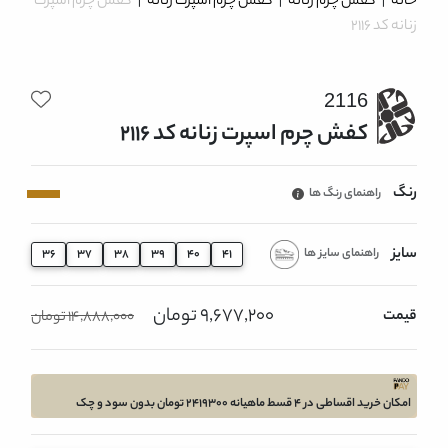
خانه
|
کفش چرم زنانه
|
کفش چرم اسپرت زنانه
|
کفش چرم اسپرت
زنانه کد 2116
2116
کفش چرم اسپرت زنانه کد 2116
رنگ
راهنمای رنگ ها
سایز
راهنمای سایز ها
36
37
38
39
40
41
9,677,200 تومان
قیمت
14,888,000 تومان
امکان خرید اقساطی در 4 قسط ماهیانه 2419300 تومان بدون سود و چک