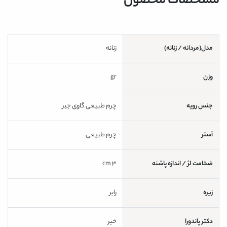
مشخصات محصول
مدل(مردانه / زنانه)
زنانه
وزن
gr
جنس رویه
چرم طبیعی گاوی جیر
آستر
چرم طبیعی
ضخامت لژ / اندازه پاشنه
3 cm
زیره
رابر
دکتر پاندورا
خیر