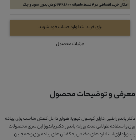
امکان خرید اقساطی در 4 قسط ماهیانه 2386800 تومان بدون سود و چک
برای خرید ابتدا وارد حساب خود شوید.
جزئیات محصول
معرفی و توضیحات محصول
دکتر پاندورا طبی، دارای کپسول تهویه هوای داخل کفش مناسب برای پیاده
روی و استفاده طولانی مدت روزانه پاندورا دکتر پاندورا این سری محصولات
پاندورا دارای استادارد های مختص به کفش های پیاده روی و همچنین