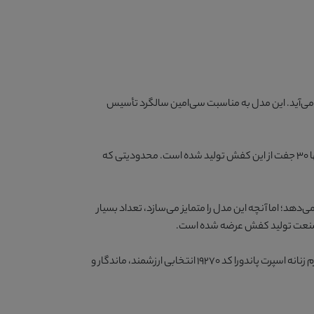
رند به شمار می‌آید. این مدل به مناسبت سی‌امین سالگرد تأسیس
در راستای گرامیداشت این رویداد ارزشمند، پاندورا تصمیم گرفته است این مدل را در تیراژی کاملاً محدود و انحصاری عرضه کند؛ به‌گونه‌ای که تنها 30 جفت از این کفش تولید شده است. محدودیتی که
را ارائه می‌دهد؛ اما آنچه این مدل را متمایز می‌سازد، تعداد بسیار
اگر به دنبال محصولی فراتر از یک کفش روزمره هستید و تمایل دارید صاحب یکی از تنها 30 جفت تولیدشده این کالکشن ویژه باشید، کفش چرم زنانه اسپرت پاندورا کد 19270 انتخابی ارزشمند، ماندگار و