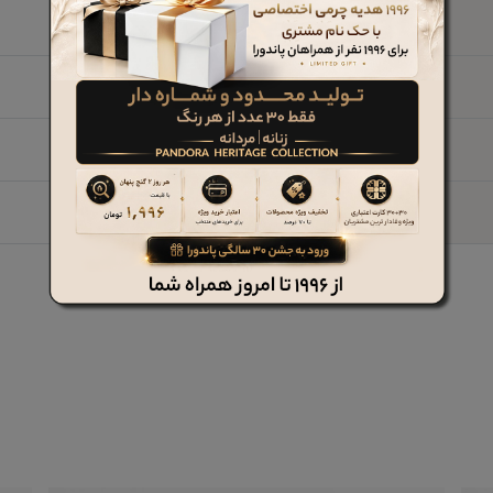
چرم طبیعی
3 cm
ترمو
خیر