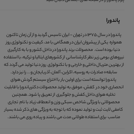
چرم پاندورا را در شبکه های اجتماعی دنبال کنید
پاندورا
پاندورا در سال 1375 در تهران - ایران تاسیس گردید و از آن زمان تاکنون
همواره یکی از پیشروان ایران در همگامی با مد، کیفیت و تکنولوژی روز
دنیا بوده است. محصولات برند پاندورا در داخل کشور و با به کارگیری
نیروهای بومی زیر نظر کارشناسانی از کشورهای ایتالیا و ترکیه، با استفاده
از بهترین متریال داخلی و خارجی و با تکنولوژی روز دنیا تولید می گردد که
سابقهء صادرات به روسیه، اکراین، آلمان، آذربایجان و... را نیز دارد.
پاندورا توانسته است برای اولین بار با اختراع سیستم گردش هوای
انحصاری خود در کفش، موفق به تولید محصولات دکترپاندورا با قابلیت
تخلیه هوای داخل کفش و جلوگیری از تعریق پا شود. همچنین
محصولاتی با ویژگی شاخص سبکی وزن و انعطاف زیاد با نام تجاری
کامفی لایت ثبت و تولید نموده که با توجه به ویژگی های ذکر شده بسیار
مناسب برای استفاده طولانی مدت می باشند و پیاده روی می باشند.