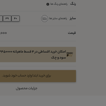
رنگ
راهنمای رنگ ها
سایز
راهنمای سایز ها
8
39
40
00,000
قیمت
سود و چک
برای خرید ابتدا وارد حساب خود شوید.
جزئیات محصول