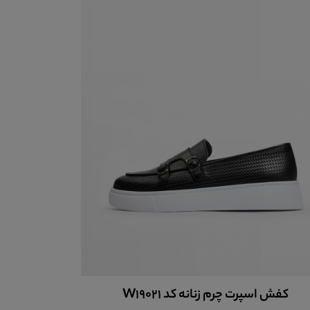
کفش اسپرت چرم زنانه کد W19021
کفش چرم 