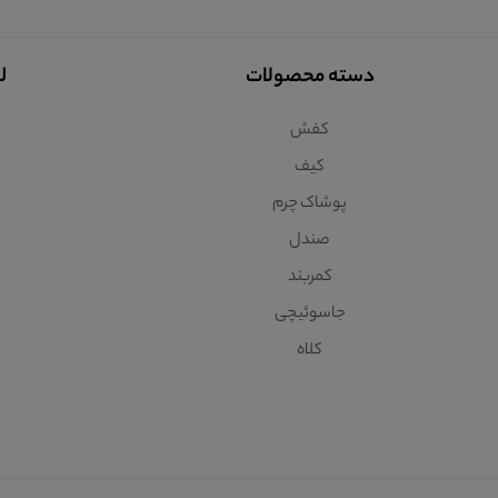
دسته محصولات
ل
کفش
کیف
پوشاک چرم
صندل
کمربند
جاسوئیچی
کلاه