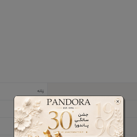
زنانه
670 gr
چرم طبیعی گاوی