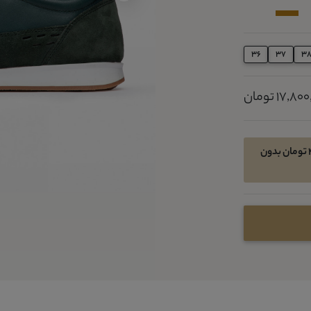
36
37
3
17,8 تومان
امکان خرید اقساطی در 4 قسط ماهیانه 4450000 تومان بدون