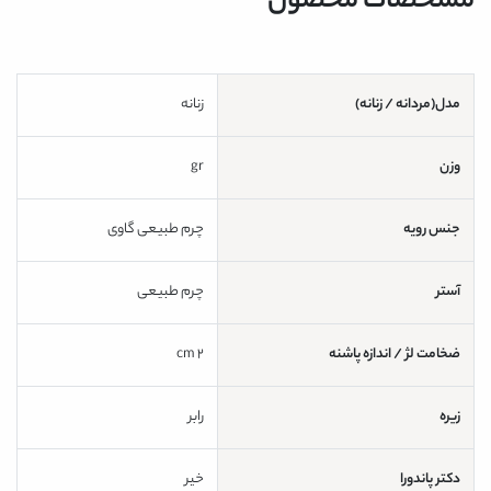
مشخصات محصول
مدل(مردانه / زنانه)
زنانه
وزن
gr
جنس رویه
چرم طبیعی گاوی
آستر
چرم طبیعی
ضخامت لژ / اندازه پاشنه
2 cm
زیره
رابر
دکتر پاندورا
خیر