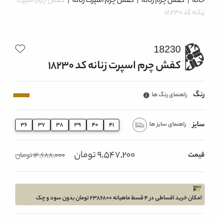
خانه
|
کفش چرم زنانه
|
کفش چرم اسپرت زنانه
|
کفش چرم اسپرت
زنانه کد 18230
18230
کفش چرم اسپرت زنانه کد 18230
رنگ
راهنمای رنگ ها
سایز
راهنمای سایز ها
36
37
38
39
40
41
9,547,200 تومان
قیمت
14,688,000 تومان
امکان خرید اقساطی در 4 قسط ماهیانه 2386800 تومان بدون سود و چک