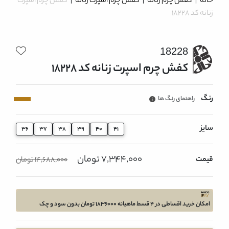
خانه
|
کفش چرم زنانه
|
کفش چرم اسپرت زنانه
|
کفش چرم اسپرت
زنانه کد 18228
18228
کفش چرم اسپرت زنانه کد 18228
رنگ
راهنمای رنگ ها
سایز
36
37
38
39
40
41
7,344,000 تومان
قیمت
14,688,000 تومان
امکان خرید اقساطی در 4 قسط ماهیانه 1836000 تومان بدون سود و چک