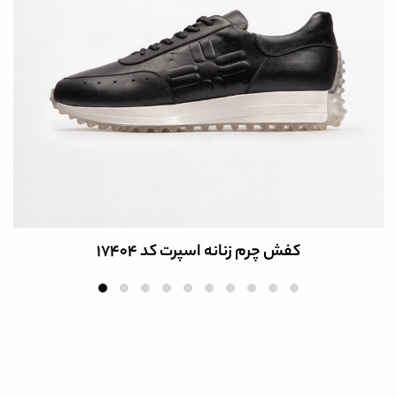
کفش چرم زنانه اسپرت کد 17404