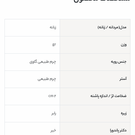
مدل(مردانه / زنانه)
زنانه
وزن
gr
جنس رویه
چرم طبیعی گاوی
آستر
چرم طبیعی
ضخامت لژ / اندازه پاشنه
2 cm
زیره
رابر
دکتر پاندورا
خیر