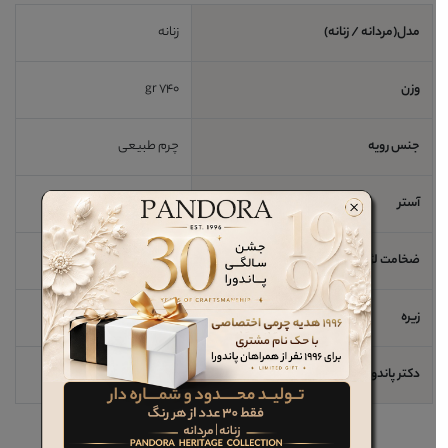
مدل(مردانه / زنانه)
زنانه
وزن
740 gr
جنس رویه
چرم طبیعی
آستر
چرم طبیعی جیر
ضخامت لژ / اندازه پاشنه
3 cm
زیره
رابر
دکتر پاندورا
خیر