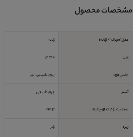
مشخصات محصول
مدل(مردانه / زنانه)
زنانه
وزن
760 gr
جنس رویه
چرم طبیعی جیر
آستر
چرم طبیعی
ضخامت لژ / اندازه پاشنه
3 cm
زیره
رابر