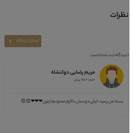
نظرات
ارسال دیدگاه
1
دیدگاه ثبت شده است
مریم رضایی دولتشاه
حدود 2 ماه پیش
بسته من رسید خیلی دوسش دااارم ممنونم ازتون❤❤❤😍😍