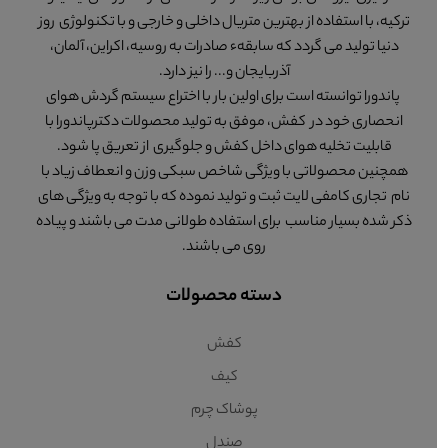
ترکیه، با استفاده از بهترین متریال داخلی و خارجی و با تکنولوژی روز
دنیا تولید می گردد که سابقهء صادرات به روسیه، اکراین، آلمان،
آذربایجان و... را نیز دارد.
پاندورا توانسته است برای اولین بار با اختراع سیستم گردش هوای
انحصاری خود در کفش، موفق به تولید محصولات دکترپاندورا با
قابلیت تخلیه هوای داخل کفش و جلوگیری از تعریق پا شود.
همچنین محصولاتی با ویژگی شاخص سبکی وزن و انعطاف زیاد با
نام تجاری کامفی لایت ثبت و تولید نموده که با توجه به ویژگی های
ذکر شده بسیار مناسب برای استفاده طولانی مدت می باشند و پیاده
روی می باشند.
دسته محصولات
کفش
کیف
پوشاک چرم
صندل