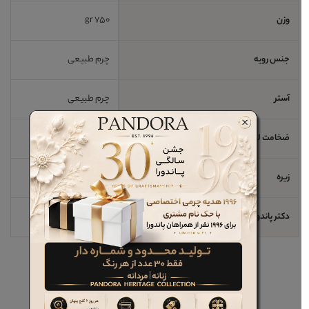
وزن
750 gr
جنس رویه
چرم طبیعی
آستر
چرم طبیعی
ضخامت لژ / اندازه پاشنه
6 cm
زیره
EVA
دکتر پاندورا
خیر