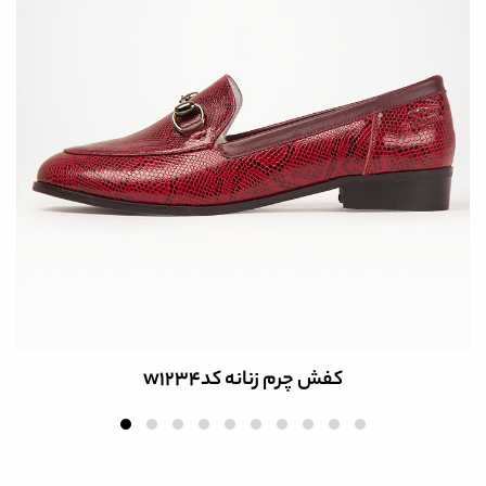
کفش چرم زنانه کدw1234