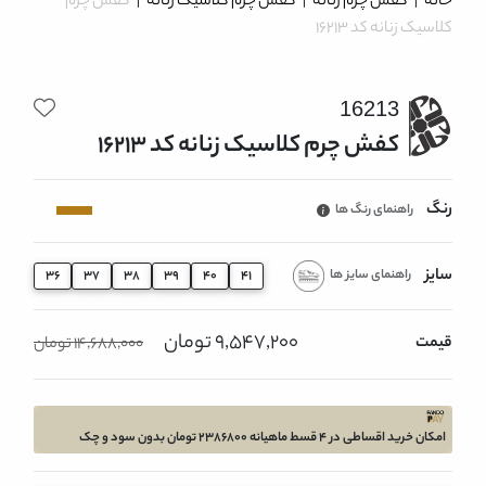
خانه
|
کفش چرم زنانه
|
کفش چرم کلاسیک زنانه
|
کفش چرم
کلاسیک زنانه کد 16213
16213
کفش چرم کلاسیک زنانه کد 16213
رنگ
راهنمای رنگ ها
سایز
راهنمای سایز ها
36
37
38
39
40
41
9,547,200 تومان
قیمت
14,688,000 تومان
امکان خرید اقساطی در 4 قسط ماهیانه 2386800 تومان بدون سود و چک