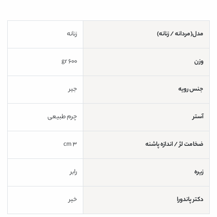
مدل(مردانه / زنانه)
زنانه
وزن
600 gr
جنس رویه
جیر
آستر
چرم طبیعی
ضخامت لژ / اندازه پاشنه
3 cm
زیره
رابر
دکتر پاندورا
خیر