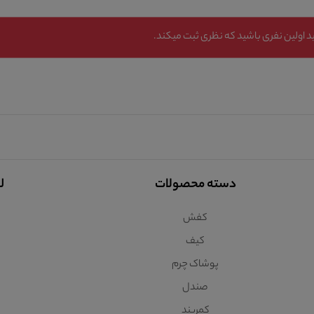
 اولین نفری باشید که نظری ثبت میکند.
دسته محصولات
ل
کفش
کیف
پوشاک چرم
صندل
کمربند