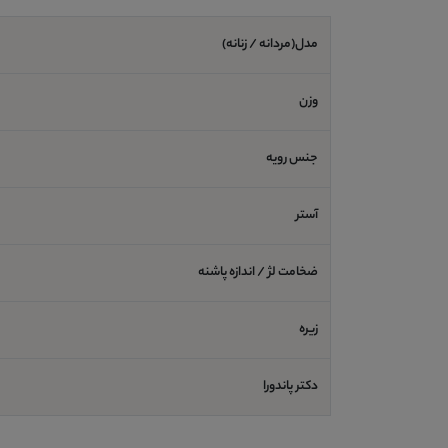
مدل(مردانه / زنانه)
وزن
جنس رویه
آستر
ضخامت لژ / اندازه پاشنه
زیره
دکتر پاندورا