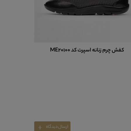
کفش چرم زنانه اسپرت کد ME20100
کفش چرم ز
ارسال دیدگاه