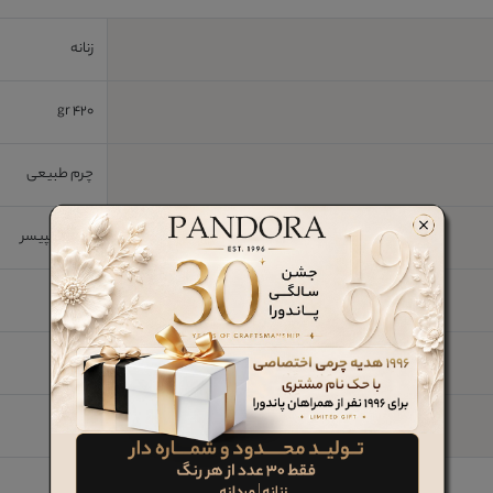
زنانه
420 gr
چرم طبیعی
پارچه اسپیسر
2 cm
PU
خیر