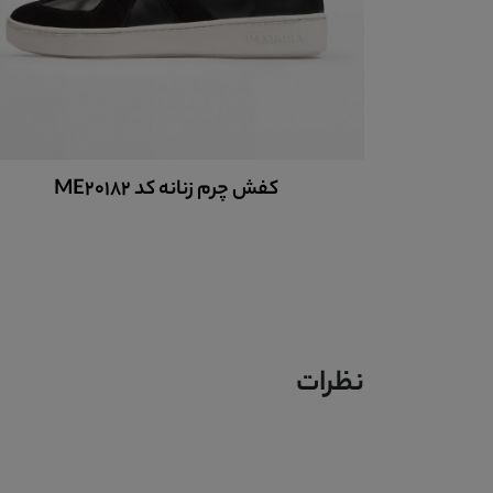
کفش چرم زنانه کد ME20182
نظرات