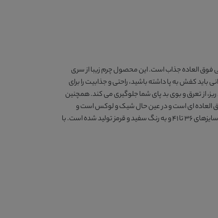
ایل خیابانی فوق العاده جذاب است. این محصول چرم زیبا از سری
باید کفش به پا داشته باشید، راحتی و جذابیت را برای
 و به واسطه وجود منافذ ریز، از تعرق و بوی بد پای شما جلوگیری می کند. همچنین
و دوام فوق العاده ای است و در عین حال شیک و لوکس است و
بهترین گزینه برای پیاده روی و ورزش محسوب می شود. ضخامت لژ این کفش چرم زنانه 2سانتیمتر در نظر گرفته شده است. این کفش چرم در سایزهای 36 تا 41 و به رنگ سفید و قرمز تولید شده است. با