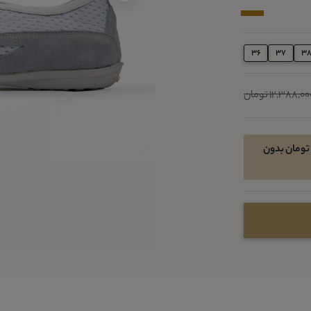
36
37
3
12,388,0 تومان
امکان خرید اقساطی در 4 قسط ماهیانه 2013050 تومان بدون