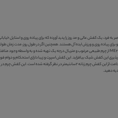
ی شیک و کیفیت منحصر به فرد، یک کفش عالی و مد روز را پدید آورده که برای پیاده روی و است
رای پیاده روی و ورزش ایده آل هستند. همچنین اگر در طول روز، مدت زمان طولانی 
شما به ارمغان می آورد. جنس رویه کفش چرم زنانه کد ME20482 از چرم طبیعی مرغوب و متریال درجه یک تهیه شده
 تا به نرمی و انعطاف پذیری این کفش شیک بیافزاید. این کفش اسپرت و زیبا دارای استحکام 