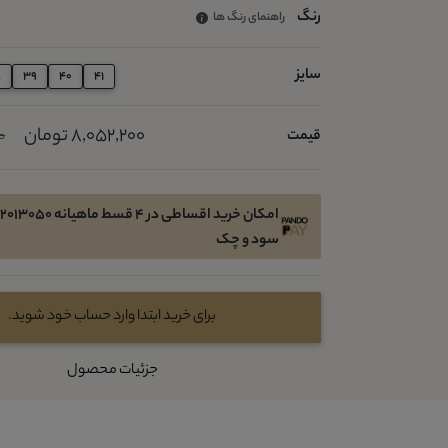
رنگ
راهنمای رنگ ها
سایز
8
39
40
41
8,052,200 تومان
قیمت
00
سود و چک
برای خرید ابتدا وارد حساب خود شوید.
جزئیات محصول