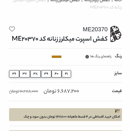
خانه
|
کفش چرم زنانه
|
کفش میکلرز زنانه
|
کفش اسپرت میکلرز
زنانه کد ME20370
ME20370
کفش اسپرت میکلرز زنانه کد ME20370
رنگ
راهنمای رنگ ها
سایز
36
37
38
39
40
41
6,687,200 تومان
قیمت
10,288,000 تومان
امکان خرید اقساطی در 4 قسط ماهیانه 1671800 تومان بدون سود و چک