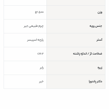
وزن
500 gr
جنس رویه
چرم طبیعی جیر
آستر
پارچه اسپیسر
ضخامت لژ / اندازه پاشنه
2 cm
زیره
رابر
دکتر پاندورا
خیر