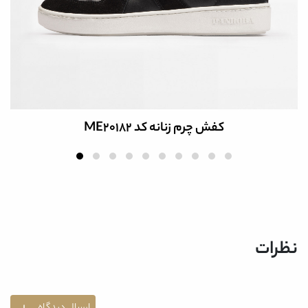
کفش چرم زنانه کد ME20182
نظرات