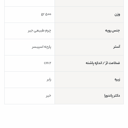
وزن
500 gr
جنس رویه
چرم طبیعی جیر
آستر
پارچه اسپیسر
ضخامت لژ / اندازه پاشنه
2 cm
زیره
رابر
دکتر پاندورا
خیر