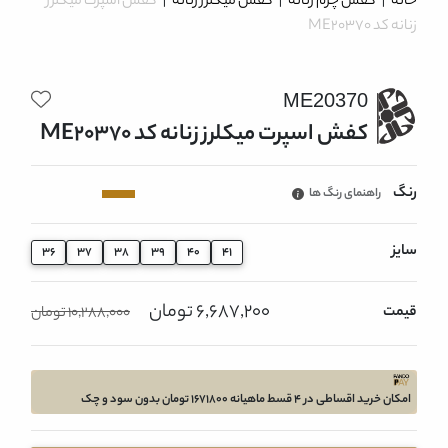
خانه
|
کفش چرم زنانه
|
کفش میکلرز زنانه
|
کفش اسپرت میکلرز
زنانه کد ME20370
ME20370
کفش اسپرت میکلرز زنانه کد ME20370
رنگ
راهنمای رنگ ها
سایز
36
37
38
39
40
41
6,687,200 تومان
قیمت
10,288,000 تومان
امکان خرید اقساطی در 4 قسط ماهیانه 1671800 تومان بدون سود و چک