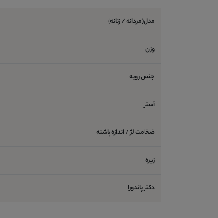
مدل(مردانه / زنانه)
وزن
جنس رویه
آستر
ضخامت لژ / اندازه پاشنه
زیره
دکتر پاندورا