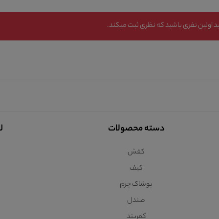
 اولین نفری باشید که نظری ثبت میکند.
دسته محصولات
ل
کفش
کیف
پوشاک چرم
صندل
کمربند