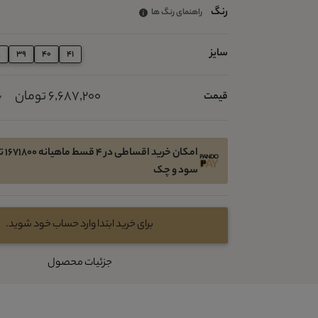
رنگ
راهنمای رنگ ها
سایز
8
39
40
41
6,687,200 تومان
قیمت
0
امکان 
سود و چک
برای خرید ابتدا وارد حساب خود شوید.
جزئیات محصول