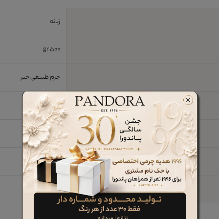
زنانه
500 gr
چرم طبیعی جیر
پارچه اسپیسر
2 cm
رابر
خیر