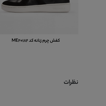
چرم زنانه کد ME20182
کفش چرم زنانه اسپرت
نظرات