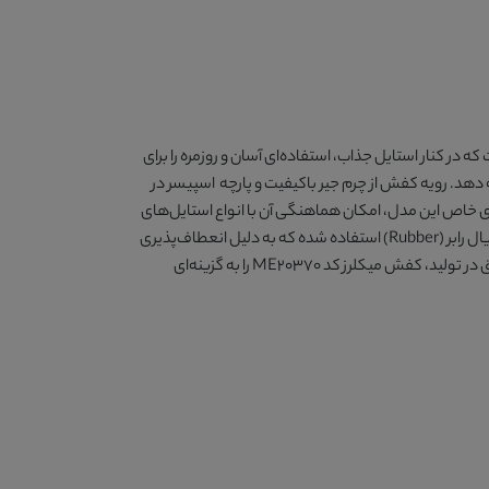
 سبک و راحت که در کنار استایل جذاب، استفاده‌ای آسان و روزمره را برای
ئه دهد. رویه کفش از چرم جیر باکیفیت و پارچه اسپیسر در
 خاص این مدل، امکان هماهنگی آن با انواع استایل‌های
کژوال و روزمره را فراهم کرده و جلوه‌ای متفاوت به استایل شما می‌بخشد و در سایزهای ۳۶ تا ۴۱ تولید شده است. در ساخت زیره این کفش از متریال رابر (Rubber) استفاده شده که به دلیل انعطاف‌پذیری
مناسب، دوام بالا و راحتی در هنگام راه رفتن، عملکرد مطلوبی برای استفاده روزانه دارد. ترکیب کیفیت ساخت، طراحی ارگونومیک و جزئیات دقیق در تولید، کفش میکلرز کد ME۲۰۳۷۰ را به گزینه‌ای