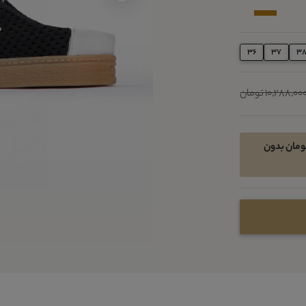
36
37
3
10,288,00 تومان
خرید اقساطی در 4 قسط ماهیانه 1671800 تومان بدون