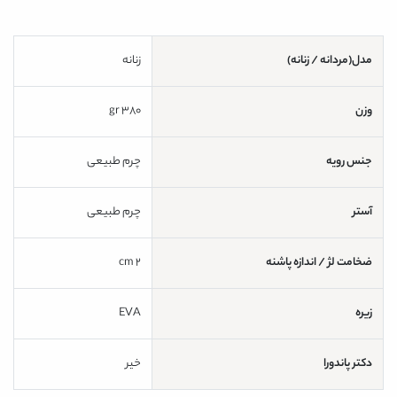
مدل(مردانه / زنانه)
زنانه
وزن
380 gr
جنس رویه
چرم طبیعی
آستر
چرم طبیعی
ضخامت لژ / اندازه پاشنه
2 cm
زیره
EVA
دکتر پاندورا
خیر