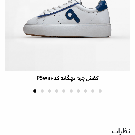
کفش چرم بچگانه کدPSw114
نظرات