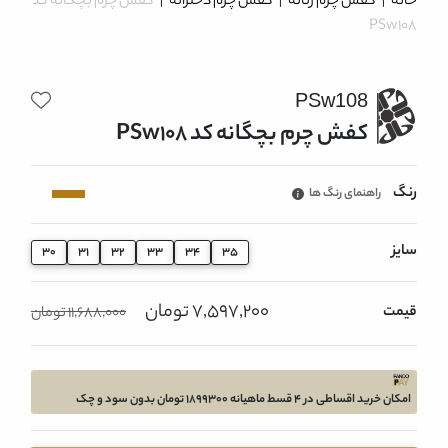
خانه
|
کفش چرم زنانه
|
کفش چرم دخترانه
|
کفش چرم بچگانه کد
PSw108
PSw108
کفش چرم بچگانه کد PSw108
رنگ
راهنمای رنگ ها
سایز
30
31
32
33
34
35
7,597,200 تومان
قیمت
11,688,000 تومان
امکان خرید اقساطی در 4 قسط ماهیانه 1899300 تومان بدون سود و چک