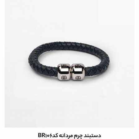
کیف چرم دستی کد 8168