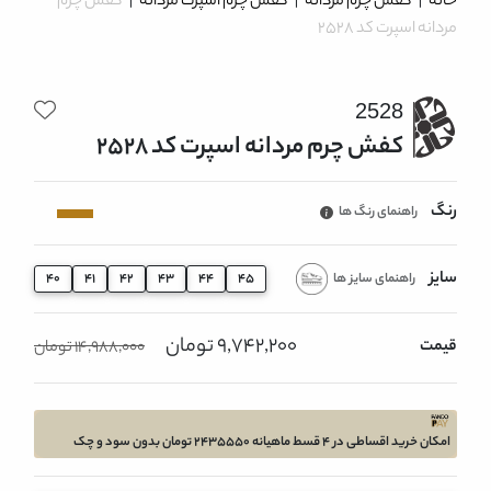
خانه
|
کفش چرم مردانه
|
کفش چرم اسپرت مردانه
|
کفش چرم
مردانه اسپرت کد 2528
2528
کفش چرم مردانه اسپرت کد 2528
رنگ
راهنمای رنگ ها
سایز
راهنمای سایز ها
40
41
42
43
44
45
9,742,200 تومان
قیمت
14,988,000 تومان
امکان خرید اقساطی در 4 قسط ماهیانه 2435550 تومان بدون سود و چک