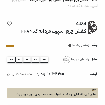
خانه
|
کفش چرم مردانه
|
کفش چرم اسپرت مردانه
|
کفش چرم
اسپرت مردانه کد4484
4484
کفش چرم اسپرت مردانه کد4484
رنگ
راهنمای رنگ ها
سایز
راهنمای سایز ها
40
41
42
43
44
10,132,200 تومان
قیمت
15,588,000 تومان
امکان خرید اقساطی در 4 قسط ماهیانه 2533050 تومان بدون سود و چک