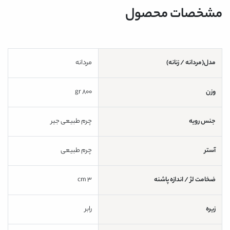
مشخصات محصول
مدل(مردانه / زنانه)
مردانه
وزن
800 gr
جنس رویه
چرم طبیعی جیر
آستر
چرم طبیعی
ضخامت لژ / اندازه پاشنه
3 cm
زیره
رابر