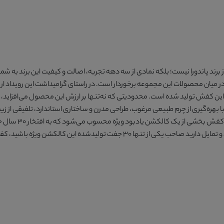
، تنها یک محصول جدید از برند پاندورا نیست؛ بلکه نمادی از سه دهه تجربه، اصالت و کیفیت این
در میان محصولات این مجموعه برخوردار است. در راستای گرامیداشت این رویداد ارزشم
حصاری عرضه کند؛ به‌گونه‌ای که تنها 30 جفت از این کفش تولید شده است. محدودیتی که نه‌تنها بر ارزش این م
اریخ پاندورا تبدیل می‌کند. کفش چرم زنانه اسپرت کد 5184 با بهره‌گیری از چرم طبیعی مرغوب، طراحی مدرن و ساختاری استا
متمایز می‌سازد، ت