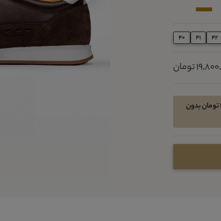
40
41
42
19,8 تومان
امکان خرید اقساطی در 4 قسط ماهیانه 4950000 تومان بدون