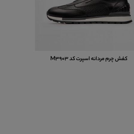
کفش چرم مردانه اسپرت کد M3903
کفش 