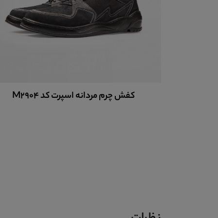
M2906
کفش چرم مردانه اسپرت کد M2904