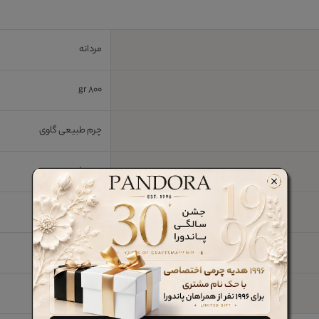
مردانه
800 gr
چرم طبیعی گاوی
چرم طبیعی
3 cm
ترمو
خیر