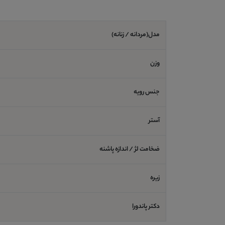
مدل(مردانه / زنانه)
وزن
جنس رویه
آستر
ضخامت لژ / اندازه پاشنه
زیره
دکتر پاندورا