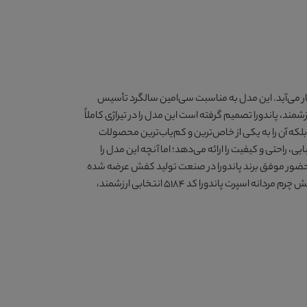
 برند به شمار می‌آید. این مدل به مناسبت سی‌امین سالگرد تأسیس
ند، پاندورا تصمیم گرفته است این مدل را در تیراژی کاملاً
حصول می‌افزاید، بلکه آن را به یکی از خاص‌ترین و کم‌یاب‌ترین محصولات
ندارد، تلفیقی از زیبایی، راحتی و کیفیت را ارائه می‌دهد؛ اما آنچه این مدل را
عداد بسیار محدود آن است. هر جفت از این کفش بخشی از یک کالکشن یادبود ویژه محسوب می‌شود که به افتخار 30 سال حضور موفق برند پاندورا در صنعت تولید کفش عرضه شده
است. اگر به دنبال محصولی فراتر از یک کفش روزمره هستید و تمایل دارید صاحب یکی از تنها 30 جفت تولیدشده این کالکشن ویژه باشید، کفش چرم مردانه اسپرت پاندورا کد 5184 انتخابی ارزشمند،