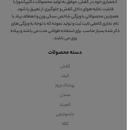
انحصاری خود در کفش، موفق به تولید محصولات دکترپاندورا با
قابلیت تخلیه هوای داخل کفش و جلوگیری از تعریق پا شود.
همچنین محصولاتی با ویژگی شاخص سبکی وزن و انعطاف زیاد با
نام تجاری کامفی لایت ثبت و تولید نموده که با توجه به ویژگی های
ذکر شده بسیار مناسب برای استفاده طولانی مدت می باشند و پیاده
روی می باشند.
دسته محصولات
کفش
کیف
پوشاک چرم
صندل
کمربند
جاسوئیچی
کلاه