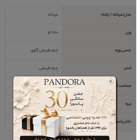
مدل(مردانه / زنانه)
مردانه
وزن
680 gr
جنس رویه
چرم طبیعی گاوی
آستر
چرم طبیعی
ضخامت لژ / اندازه پاشنه
2 cm
زیره
رابر
دکتر پاندورا
خیر