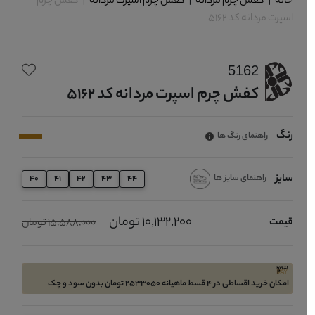
خانه
|
کفش چرم مردانه
|
کفش چرم اسپرت مردانه
|
کفش چرم
اسپرت مردانه کد 5162
5162
کفش چرم اسپرت مردانه کد 5162
رنگ
راهنمای رنگ ها
سایز
راهنمای سایز ها
40
41
42
43
44
10,132,200 تومان
قیمت
15,588,000 تومان
امکان خرید اقساطی در 4 قسط ماهیانه 2533050 تومان بدون سود و چک