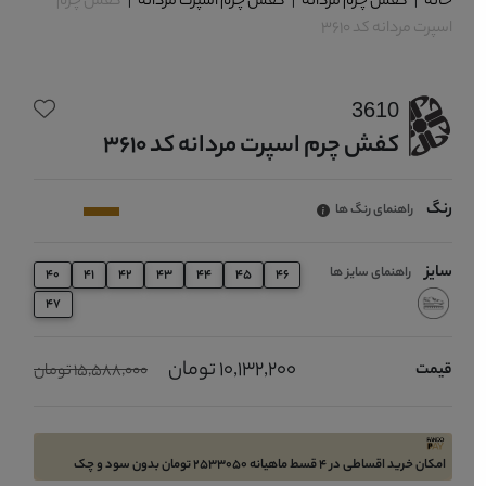
خانه
|
کفش چرم مردانه
|
کفش چرم اسپرت مردانه
|
کفش چرم
اسپرت مردانه کد 3610
3610
کفش چرم اسپرت مردانه کد 3610
رنگ
راهنمای رنگ ها
سایز
راهنمای سایز ها
40
41
42
43
44
45
46
47
10,132,200 تومان
قیمت
15,588,000 تومان
امکان خرید اقساطی در 4 قسط ماهیانه 2533050 تومان بدون سود و چک