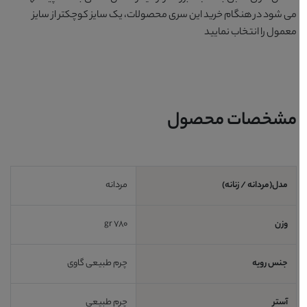
می شود در هنگام خرید این سری محصولات، یک سایز کوچکتر از سایز
معمول را انتخاب نمایید
مشخصات محصول
مدل(مردانه / زنانه)
مردانه
وزن
780 gr
جنس رویه
چرم طبیعی گاوی
آستر
چرم طبیعی