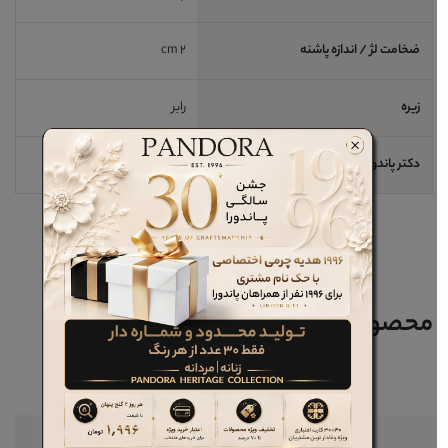
ضخامت لژ / اندازه پاشنه
2 cm
زیره
رابر
دکتر پاندورا
بله
محصولات مرتبط