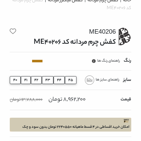
خانه
|
کفش چرم مردانه
|
کفش میکلرز مردانه
|
کفش چرم مردانه
کد ME40206
ME40206
کفش چرم مردانه کد ME40206
رنگ
راهنمای رنگ ها
سایز
راهنمای سایز ها
40
41
42
43
44
45
8,962,200 تومان
قیمت
13,788,000 تومان
امکان خرید اقساطی در 4 قسط ماهیانه 2240550 تومان بدون سود و چک