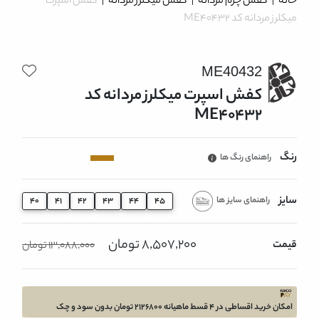
خانه
|
کفش چرم مردانه
|
کفش میکلرز مردانه
|
کفش اسپرت
میکلرز مردانه کد ME40432
ME40432
کفش اسپرت میکلرز مردانه کد
ME40432
رنگ
راهنمای رنگ ها
سایز
راهنمای سایز ها
40
41
42
43
44
45
8,507,200 تومان
قیمت
13,088,000 تومان
امکان خرید اقساطی در 4 قسط ماهیانه 2126800 تومان بدون سود و چک