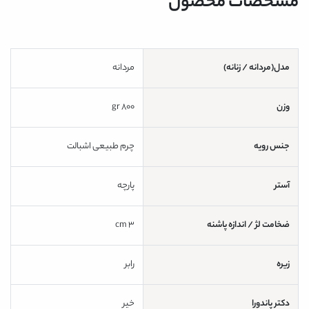
مشخصات محصول
مدل(مردانه / زنانه)
مردانه
وزن
800 gr
جنس رویه
چرم طبیعی اشبالت
آستر
پارچه
ضخامت لژ / اندازه پاشنه
3 cm
زیره
رابر
دکتر پاندورا
خیر