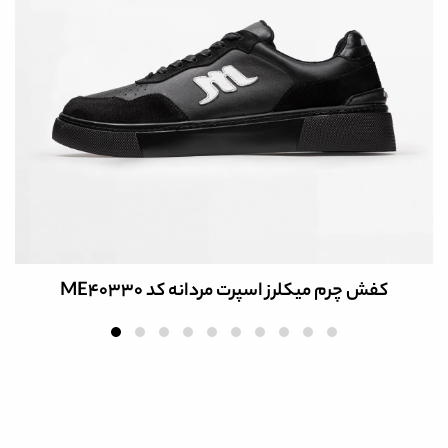
کفش چرم میکلرز اسپرت مردانه کد ME40330