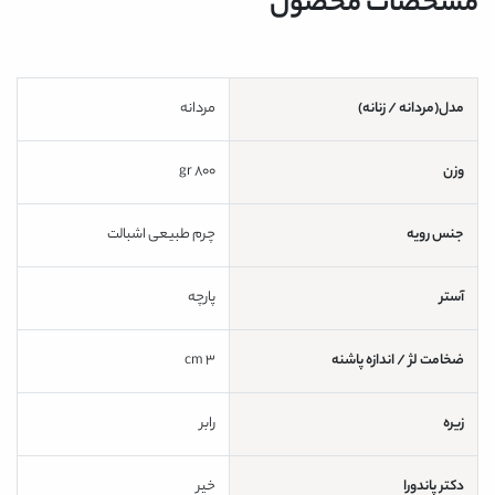
مشخصات محصول
مدل(مردانه / زنانه)
مردانه
وزن
800 gr
جنس رویه
چرم طبیعی اشبالت
آستر
پارچه
ضخامت لژ / اندازه پاشنه
3 cm
زیره
رابر
دکتر پاندورا
خیر