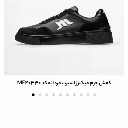
کفش چرم میکلرز اسپرت مردانه کد ME40330