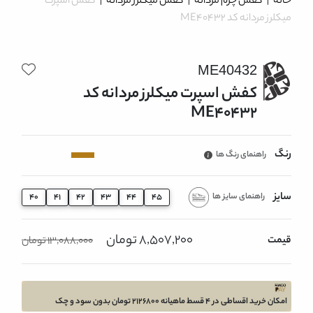
خانه
|
کفش چرم مردانه
|
کفش میکلرز مردانه
|
کفش اسپرت
میکلرز مردانه کد ME40432
ME40432
کفش اسپرت میکلرز مردانه کد
ME40432
رنگ
راهنمای رنگ ها
سایز
راهنمای سایز ها
40
41
42
43
44
45
8,507,200 تومان
قیمت
13,088,000 تومان
امکان خرید اقساطی در 4 قسط ماهیانه 2126800 تومان بدون سود و چک