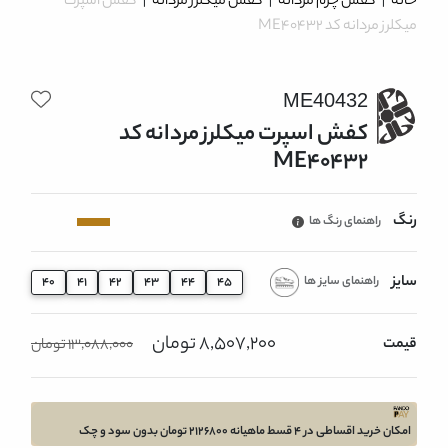
خانه
|
کفش چرم مردانه
|
کفش میکلرز مردانه
|
کفش اسپرت
میکلرز مردانه کد ME40432
ME40432
کفش اسپرت میکلرز مردانه کد
ME40432
رنگ
راهنمای رنگ ها
سایز
راهنمای سایز ها
40
41
42
43
44
45
8,507,200 تومان
قیمت
13,088,000 تومان
امکان خرید اقساطی در 4 قسط ماهیانه 2126800 تومان بدون سود و چک