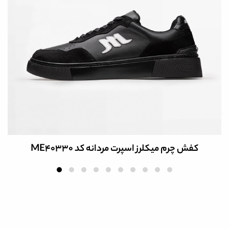
کفش چرم میکلرز اسپرت مردانه کد ME40330