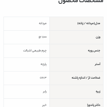
مشخصات محصول
مدل(مردانه / زنانه)
مردانه
وزن
800 gr
جنس رویه
چرم طبیعی اشبالت
آستر
پارچه
ضخامت لژ / اندازه پاشنه
3 cm
زیره
رابر
دکتر پاندورا
خیر