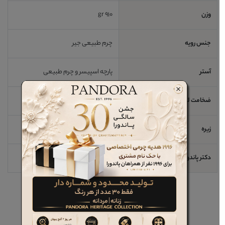
وزن
910 gr
جنس رویه
چرم طبیعی جیر
آستر
پارچه اسپیسر و چرم طبیعی
ضخامت لژ / اندازه پاشنه
3 cm
زیره
ترمو
دکتر پاندورا
خیر