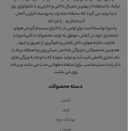
ترکیه، با استفاده از بهترین متریال داخلی و خارجی و با تکنولوژی روز
دنیا تولید می گردد که سابقهء صادرات به روسیه، اکراین، آلمان،
آذربایجان و... را نیز دارد.
پاندورا توانسته است برای اولین بار با اختراع سیستم گردش هوای
انحصاری خود در کفش، موفق به تولید محصولات دکترپاندورا با
قابلیت تخلیه هوای داخل کفش و جلوگیری از تعریق پا شود.
همچنین محصولاتی با ویژگی شاخص سبکی وزن و انعطاف زیاد با
نام تجاری کامفی لایت ثبت و تولید نموده که با توجه به ویژگی های
ذکر شده بسیار مناسب برای استفاده طولانی مدت می باشند و پیاده
روی می باشند.
دسته محصولات
کفش
کیف
پوشاک چرم
صندل