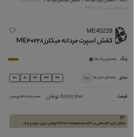
خانه
|
کفش چرم مردانه
|
کفش میکلرز مردانه
|
کفش اسپرت
مردانه میکلرز ME40228
ME40228
کفش اسپرت مردانه میکلرز ME40228
رنگ
راهنمای رنگ ها
سایز
راهنمای سایز ها
40
41
42
43
44
9,287,200 تومان
قیمت
14,288,000 تومان
امکان خرید اقساطی در 4 قسط ماهیانه 2321800 تومان بدون سود و چک