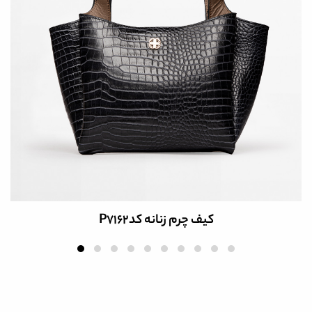
کیف چرم زنانه کدP7162