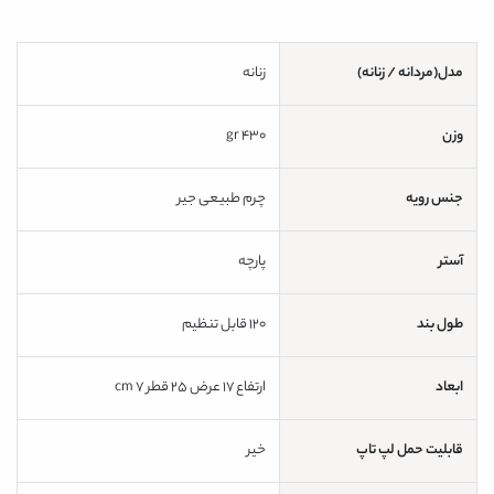
مدل(مردانه / زنانه)
زنانه
وزن
430 gr
جنس رویه
چرم طبیعی جیر
آستر
پارچه
طول بند
120 قابل تنظیم
ابعاد
ارتفاع 17 عرض 25 قطر 7 cm
قابلیت حمل لپ تاپ
خیر