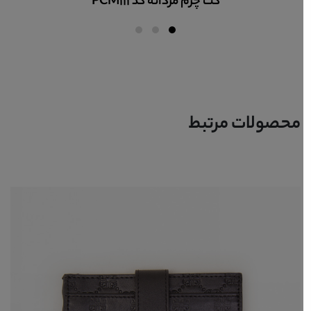
کت چرم مردانه کد PCM111
محصولات مرتبط