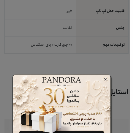
قابلیت حمل لپ تاپ
خیر
جنس
الفانت
توضیحات مهم
20 جای کارت +جای اسکناس
استایل خود را کامل کنید