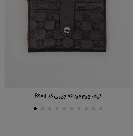
کیف چرم مردانه جیبی کد B9011