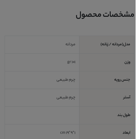
مشخصات محصول
مدل(مردانه / زنانه)
مردانه
وزن
101 gr
جنس رویه
چرم طبیعی
آستر
چرم طبیعی
طول بند
ابعاد
1*9*19 cm