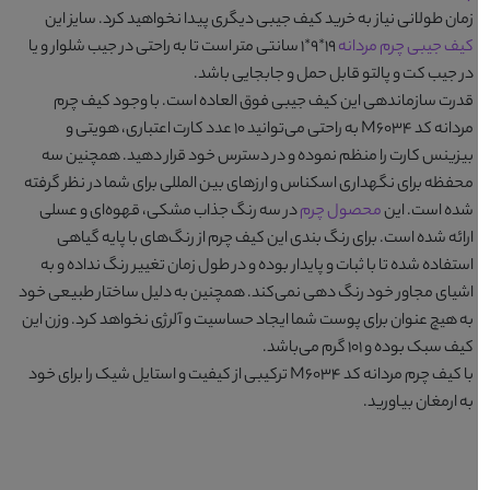
زمان طولانی نیاز به خرید کیف جیبی دیگری پیدا نخواهید کرد. سایز این
کیف جیبی چرم مردانه
۱۹*۹*۱ سانتی متر است تا به راحتی در جیب شلوار و یا
در جیب کت و پالتو قابل حمل و جابجایی باشد.
قدرت سازماندهی این کیف جیبی فوق العاده است. با وجود
کیف چرم
مردانه کد M6034
به راحتی می‌توانید ۱۰ عدد کارت اعتباری، هویتی و
بیزینس کارت را منظم نموده و در دسترس خود قرار دهید. همچنین سه
محفظه برای نگهداری اسکناس و ارزهای بین المللی برای شما در نظر گرفته
شده است. این
محصول چرم
در سه رنگ جذاب
مشکی، قهوه‌ای و عسلی
ارائه شده است. برای رنگ بندی این کیف چرم از رنگ‌های با پایه گیاهی
استفاده شده تا با ثبات و پایدار بوده و در طول زمان تغییر رنگ نداده و به
اشیای مجاور خود رنگ دهی نمی‌کند. همچنین به دلیل ساختار طبیعی خود
به هیچ عنوان برای پوست شما ایجاد حساسیت و آلرژی نخواهد کرد. وزن این
کیف سبک بوده و ۱۰۱ گرم می‌باشد.
با
کیف چرم مردانه کد M6034
ترکیبی از کیفیت و استایل شیک را برای خود
به ارمغان بیاورید.