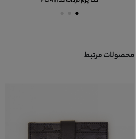
کفش چرم مردانه اسپرت کد ME40104
محصولات مرتبط