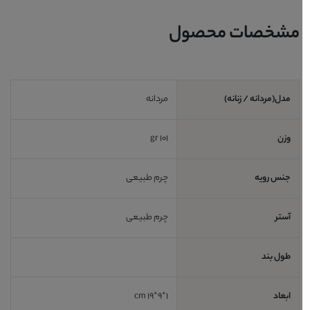
مشخصات محصول
مدل(مردانه / زنانه)
مردانه
وزن
101 gr
جنس رویه
چرم طبیعی
آستر
چرم طبیعی
طول بند
ابعاد
1*9*19 cm