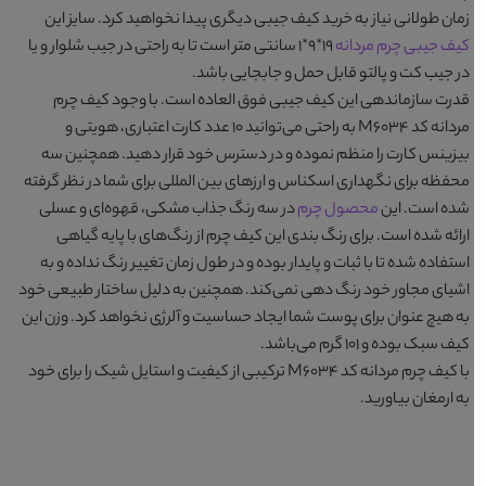
زمان طولانی نیاز به خرید کیف جیبی دیگری پیدا نخواهید کرد. سایز این
کیف جیبی چرم مردانه
۱۹*۹*۱ سانتی متر است تا به راحتی در جیب شلوار و یا
در جیب کت و پالتو قابل حمل و جابجایی باشد.
قدرت سازماندهی این کیف جیبی فوق العاده است. با وجود
کیف چرم
مردانه کد M6034
به راحتی می‌توانید ۱۰ عدد کارت اعتباری، هویتی و
بیزینس کارت را منظم نموده و در دسترس خود قرار دهید. همچنین سه
محفظه برای نگهداری اسکناس و ارزهای بین المللی برای شما در نظر گرفته
شده است. این
محصول چرم
در سه رنگ جذاب
مشکی، قهوه‌ای و عسلی
ارائه شده است. برای رنگ بندی این کیف چرم از رنگ‌های با پایه گیاهی
استفاده شده تا با ثبات و پایدار بوده و در طول زمان تغییر رنگ نداده و به
اشیای مجاور خود رنگ دهی نمی‌کند. همچنین به دلیل ساختار طبیعی خود
به هیچ عنوان برای پوست شما ایجاد حساسیت و آلرژی نخواهد کرد. وزن این
کیف سبک بوده و ۱۰۱ گرم می‌باشد.
با
کیف چرم مردانه کد M6034
ترکیبی از کیفیت و استایل شیک را برای خود
به ارمغان بیاورید.