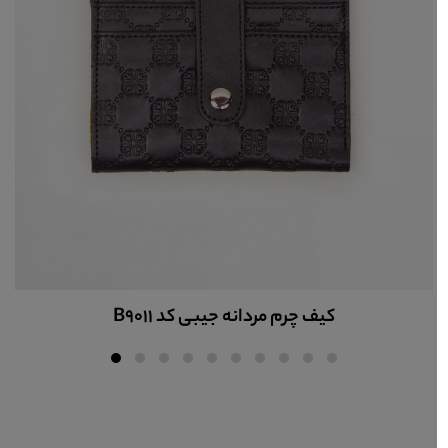
کیف چرم مردانه پالتویی کد B6002