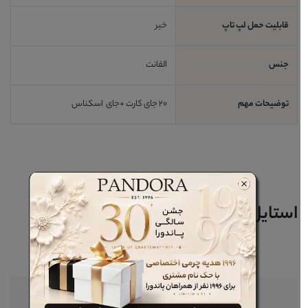
قابلیت حمل لپ تاپ
خیر
جنس
الفانت
توضیحات مهم
20 جای کارت +جای اسکناس
استایل خود را کامل کنید