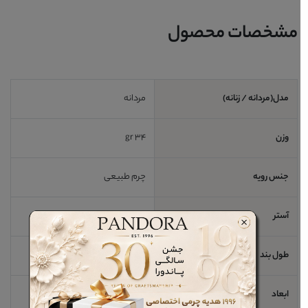
مشخصات محصول
مدل(مردانه / زنانه)
مردانه
وزن
34 gr
جنس رویه
چرم طبیعی
آستر
چرم طبیعی
طول بند
ابعاد
10/5 * 7 cm