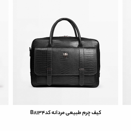
کیف چرم طبیعی مردانه کد B8133