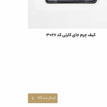
کیف چر
کیف جای کارتی چرم کد 3019
ارسال دیدگاه