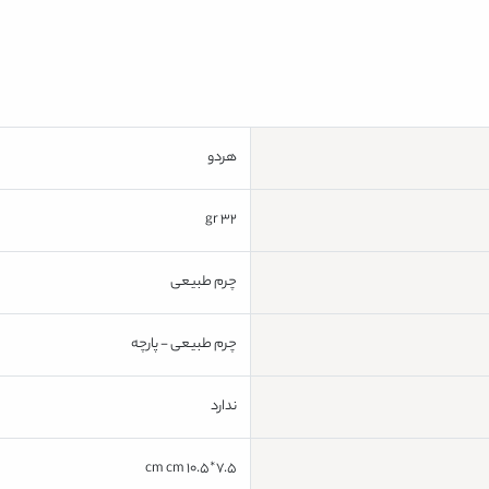
هردو
32 gr
چرم طبیعی
چرم طبیعی - پارچه
ندارد
7.5*10.5 cm cm