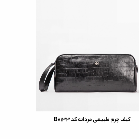
کیف چرم
کفش چرم مردانه اسپرت کد M4700