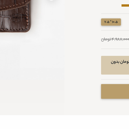
10.5 * 7.5
4,988,00 تومان
 خرید اقساطی در 4 قسط ماهیانه 810550 تومان بدون