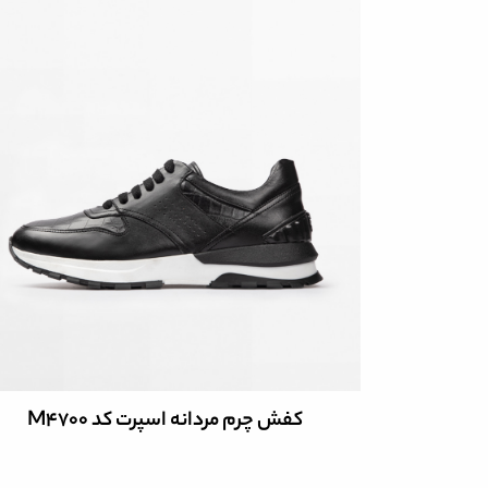
کیف چرم طبیعی مردانه کدB8134