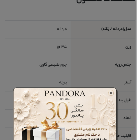
مدل(مردانه / زنانه)
مردانه
وزن
35 gr
جنس رویه
چرم طبیعی گاوی
آستر
پارچه
طول بند
ابعاد
11*cm6/5 cm
قابلیت حمل لپ تاپ
خیر