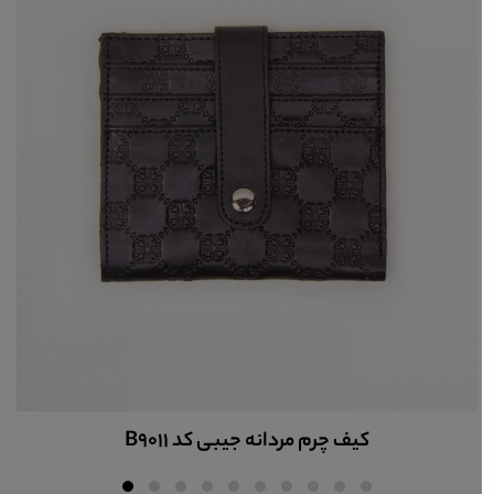
کیف چرم مردانه جیبی کد B9011