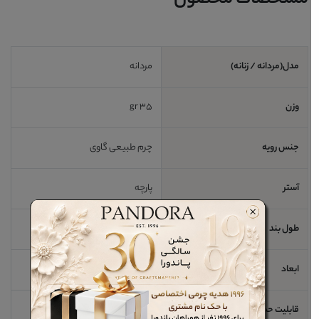
مدل(مردانه / زنانه)
مردانه
وزن
35 gr
جنس رویه
چرم طبیعی گاوی
آستر
پارچه
طول بند
ابعاد
11*cm6/5 cm
قابلیت حمل لپ تاپ
خیر