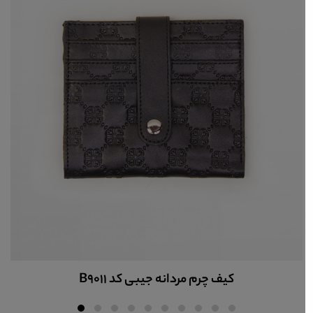
کیف چرم مردانه جیبی کد B9011